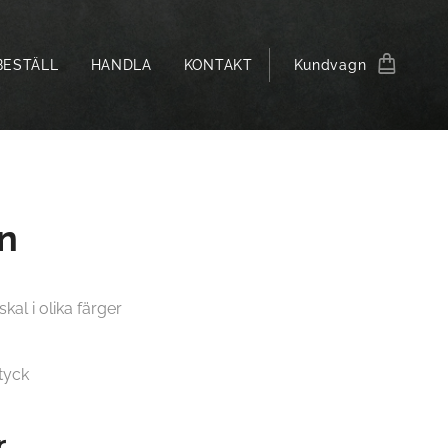
BESTÄLL
HANDLA
KONTAKT
Kundvagn
n
al i olika färger
styck
r