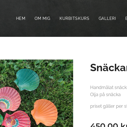
HEM
OM MIG
KURBITSKURS
GALLERI
Snäcka
Handmålat snäcksk
Olja på snäcka
priset gäller per 
450,00
k