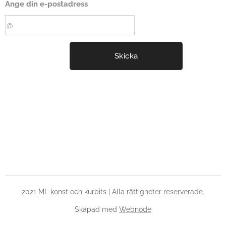
Ange din e-postadress
Skicka
2021 ML konst och kurbits | Alla rättigheter reserverade.
Skapad med
Webnode